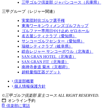
三甲ゴルフ倶楽部 ジャパンコース（兵庫県）
三甲グループ（レジャー関連）
実業団対抗ゴルフ選手権
東海ワーキンウィメンズゴルフカップ
ゴルファー専用日やけ止め ゼロホール
名古屋シティクラブ（愛知県）
サンコーゴルフセンター（愛知県）
瑞穂シティクラブ（岐阜県）
総合レジャー サンコーボウル（北海道）
SAN GRAN HOTEL（北海道）
SAN GRAN FIT（北海道）
南禅寺参道 菊水（京都府）
超軽量指圧器ググット
倶楽部概要
個人情報保護方針
©三甲ゴルフ倶楽部 富士コース ALL RIGHT RESERVED.
オンライン予約
倶楽部に電話