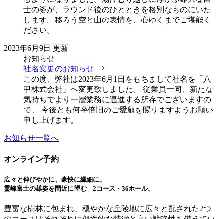
士の姿が、ラウンド後のひとときを格別なものにいた
します。移ろう空と山の表情を、心ゆくまでご堪能く
ださい。
2023年6月9日 更新
お知らせ
社名変更のお知らせ
この度、弊社は2023年6月1日をもちまして社名を「八
甲株式会社」へ変更致しました。 従業員一同、新たな
気持ちでより一層業務に邁進する所存でございますの
で、 今後とも何卒倍旧のご愛顧を賜りますようお願い
申し上げます。
お知らせ一覧へ
オンライン予約
広々と伸びやかに、豪快に繊細に。
霊峰富士の雄姿を間近に望む、2コース・36ホール。
豊富な樹林に包まれ、穏やかな丘陵地に広々と配された2つ
のコースはそれぞれに個性的な特徴と高い戦略性を備えてい