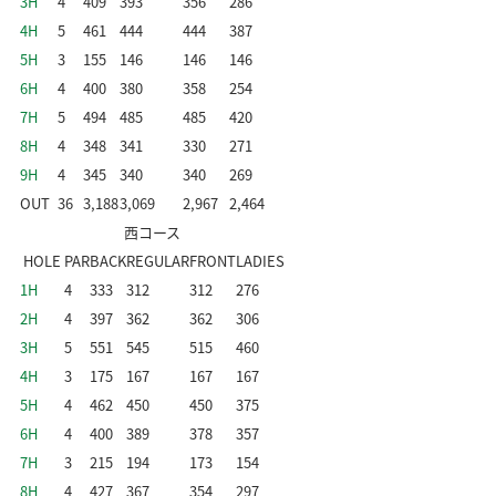
3H
4
409
393
356
286
4H
5
461
444
444
387
5H
3
155
146
146
146
6H
4
400
380
358
254
7H
5
494
485
485
420
8H
4
348
341
330
271
9H
4
345
340
340
269
OUT
36
3,188
3,069
2,967
2,464
西コース
HOLE
PAR
BACK
REGULAR
FRONT
LADIES
1H
4
333
312
312
276
2H
4
397
362
362
306
3H
5
551
545
515
460
4H
3
175
167
167
167
5H
4
462
450
450
375
6H
4
400
389
378
357
7H
3
215
194
173
154
8H
4
427
367
354
297