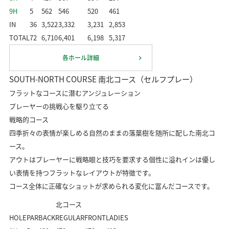
9H
5
562
546
520
461
IN
36
3,522
3,332
3,231
2,853
TOTAL
72
6,710
6,401
6,198
5,317
各ホール詳細
SOUTH-NORTH COURSE
南北コース（セルフプレー）
フラットなコースに潜むアンジュレーション
プレーヤーの挑戦心を駆り立てる
戦略的コース
四季折々の表情が楽しめる自然のままの落葉樹を随所に配した南北コ
ース。
アウトはプレーヤーに戦略眼と技巧を要求する個性に溢れインは優し
い表情を持つフラットなレイアウトが特徴です。
コース全体に正確なショットが求められる変化に富んだコースです。
北コース
HOLE
PAR
BACK
REGULAR
FRONT
LADIES