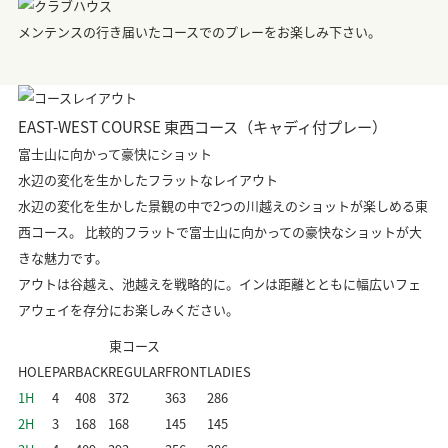
メンテンスの行き届いたコースでのプレーをお楽しみ下さい。
EAST-WEST COURSE
東西コース（キャディ付プレー）
富士山に向かって豪快にショット
水辺の変化を生かしたフラットなレイアウト
水辺の変化を生かした景観の中で2つの川越えのショットが楽しめる東
西コース。 比較的フラットで富士山に向かっての豪快なショットが大
きな魅力です。
アウトは谷越え、池越えを戦略的に。インは距離とともに幅広いフェ
アウェイを存分にお楽しみください。
東コース
HOLE
PAR
BACK
REGULAR
FRONT
LADIES
1H
4
408
372
363
286
2H
3
168
168
145
145