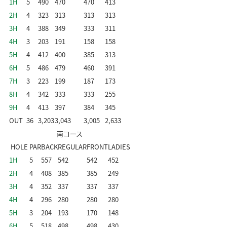
1H
5
490
470
470
413
2H
4
323
313
313
313
3H
4
388
349
333
311
4H
3
203
191
158
158
5H
4
412
400
385
313
6H
5
486
479
460
391
7H
3
223
199
187
173
8H
4
342
333
333
255
9H
4
413
397
384
345
OUT
36
3,203
3,043
3,005
2,633
南コース
HOLE
PAR
BACK
REGULAR
FRONT
LADIES
1H
5
557
542
542
452
2H
4
408
385
385
249
3H
4
352
337
337
337
4H
4
296
280
280
280
5H
3
204
193
170
148
6H
5
518
498
498
430