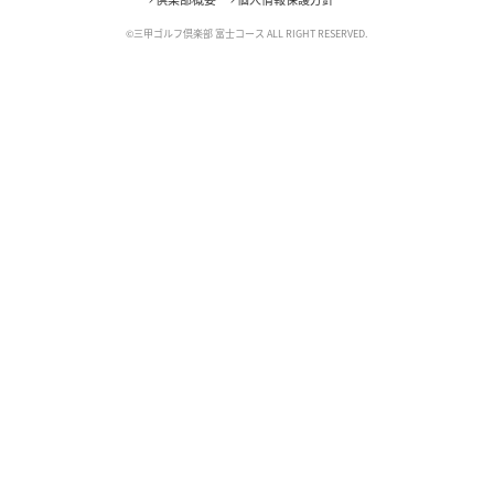
©三甲ゴルフ倶楽部 富士コース ALL RIGHT RESERVED.