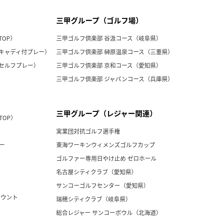
三甲グループ（ゴルフ場）
TOP）
三甲ゴルフ倶楽部 谷汲コース（岐阜県）
キャディ付プレー）
三甲ゴルフ倶楽部 榊原温泉コース（三重県）
セルフプレー）
三甲ゴルフ倶楽部 京和コース（愛知県）
三甲ゴルフ倶楽部 ジャパンコース（兵庫県）
ン
三甲グループ（レジャー関連）
TOP）
実業団対抗ゴルフ選手権
ー
東海ワーキンウィメンズゴルフカップ
ゴルファー専用日やけ止め ゼロホール
名古屋シティクラブ（愛知県）
サンコーゴルフセンター（愛知県）
カウント
瑞穂シティクラブ（岐阜県）
総合レジャー サンコーボウル（北海道）