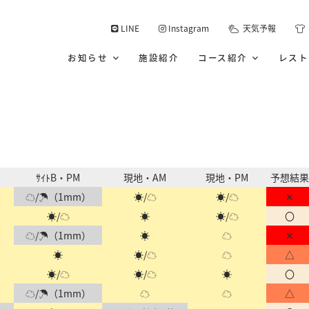
LINE
Instagram
天気予報
お知らせ
施設紹介
コース紹介
レス
ｻｲﾄB・PM
現地・AM
現地・PM
予想結果
☁/☂（1mm）
☀/☁
☀/☁
✕
☀/☁
☀
☀/☁
〇
☁/☂（1mm）
☀
☁
✕
☀
☀/☁
☁
△
☀/☁
☀/☁
☀
〇
☁/☂（1mm）
☁
☁
△