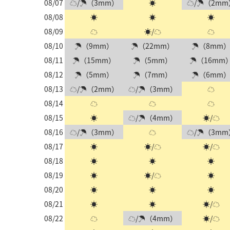
08/07
☁/☂（3mm）
☀
☁/☂（2mm
08/08
☀
☀
☀
08/09
☁
☀/☁
☁
08/10
☂（9mm）
☂（22mm）
☂（8mm
08/11
☂（15mm）
☂（5mm）
☂（16mm
08/12
☂（5mm）
☂（7mm）
☂（6mm
08/13
☁/☂（2mm）
☁/☂（3mm）
☁
08/14
☁
☁
☁
08/15
☀
☁/☂（4mm）
☀/☁
08/16
☁/☂（3mm）
☁
☁/☂（3mm
08/17
☀
☀/☁
☀/☁
08/18
☀
☀
☀
08/19
☀
☀/☁
☀
08/20
☀
☀
☀
08/21
☀
☀
☀/☁
08/22
☁
☁/☂（4mm）
☀/☁