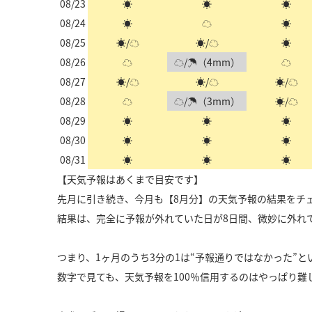
08/23
☀
☀
☀
08/24
☀
☁
☀
08/25
☀/☁
☀/☁
☀
08/26
☁
☁/☂（4mm）
☁
08/27
☀/☁
☀/☁
☀/☁
08/28
☁
☁/☂（3mm）
☀/☁
08/29
☀
☀
☀
08/30
☀
☀
☀
08/31
☀
☀
☀
【天気予報はあくまで目安です】
先月に引き続き、今月も【8月分】の天気予報の結果をチ
結果は、
完全に予報が外れていた日が8日間、微妙に外れ
つまり、1ヶ月のうち3分の1は“予報通りではなかった”と
数字で見ても、天気予報を100％信用するのはやっぱり難