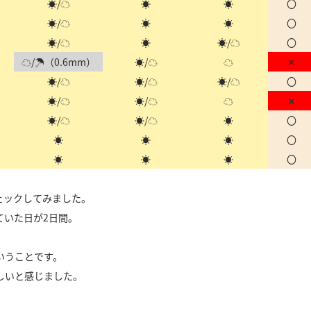
☀/☁
☀
☀
〇
☀/☁
☀
☀
〇
☀/☁
☀
☀/☁
〇
☁/☂（0.6mm）
☀/☁
☁
✕
☀/☁
☀/☁
☀/☁
〇
☀/☁
☀/☁
☁
✕
☀/☁
☀/☁
☀
〇
☀
☀
☀
〇
☀
☀
☀
〇
ェックしてみました。
ていた日が2日間。
いうことです。
しいと感じました。