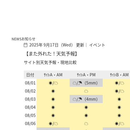
NEWS
お知らせ
2025年 9月17日（Wed） 更新｜
イベント
【また外れた！天気予報】
サイト別天気予報・現地比較
日付
ｻｲﾄA・AM
ｻｲﾄA・PM
ｻｲﾄB・AM
08/01
☀/☁
☁/☂（5mm）
☀/☁
08/02
☀
☁
☀/☁
08/03
☀
☁/☂（4mm）
☀
08/04
☀
☀
☀
08/05
☀
☀
☀
08/06
☀/☁
☁
☀/☁