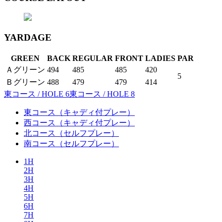
YARDAGE
GREEN
BACK
REGULAR
FRONT
LADIES
PAR
Ａグリーン
494
485
485
420
5
Ｂグリーン
488
479
479
414
東コース / HOLE 6
東コース / HOLE 8
東コース
（キャディ付プレー）
西コース
（キャディ付プレー）
北コース
（セルフプレー）
南コース
（セルフプレー）
1H
2H
3H
4H
5H
6H
7H