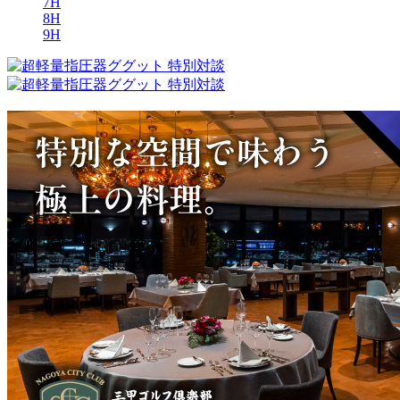
7H
8H
9H