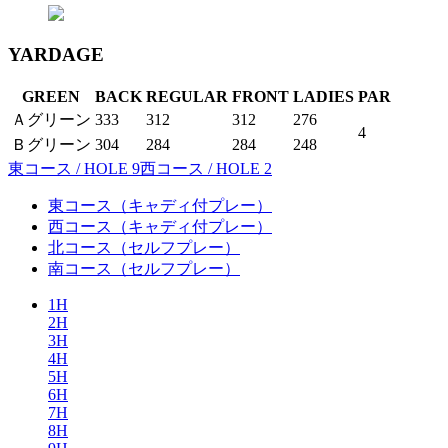
YARDAGE
GREEN
BACK
REGULAR
FRONT
LADIES
PAR
Ａグリーン
333
312
312
276
4
Ｂグリーン
304
284
284
248
東コース / HOLE 9
西コース / HOLE 2
東コース
（キャディ付プレー）
西コース
（キャディ付プレー）
北コース
（セルフプレー）
南コース
（セルフプレー）
1H
2H
3H
4H
5H
6H
7H
8H