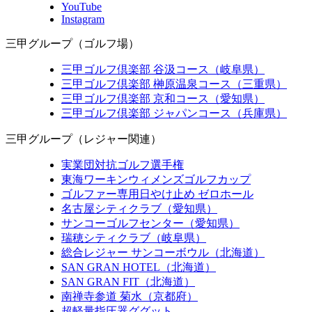
YouTube
Instagram
三甲グループ（ゴルフ場）
三甲ゴルフ倶楽部 谷汲コース（岐阜県）
三甲ゴルフ倶楽部 榊原温泉コース（三重県）
三甲ゴルフ倶楽部 京和コース（愛知県）
三甲ゴルフ倶楽部 ジャパンコース（兵庫県）
三甲グループ（レジャー関連）
実業団対抗ゴルフ選手権
東海ワーキンウィメンズゴルフカップ
ゴルファー専用日やけ止め ゼロホール
名古屋シティクラブ（愛知県）
サンコーゴルフセンター（愛知県）
瑞穂シティクラブ（岐阜県）
総合レジャー サンコーボウル（北海道）
SAN GRAN HOTEL（北海道）
SAN GRAN FIT（北海道）
南禅寺参道 菊水（京都府）
超軽量指圧器ググット