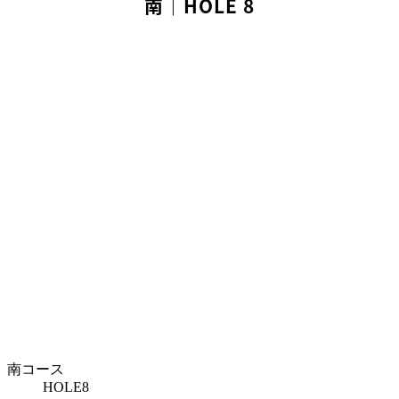
南｜HOLE 8
南コース
HOLE
8