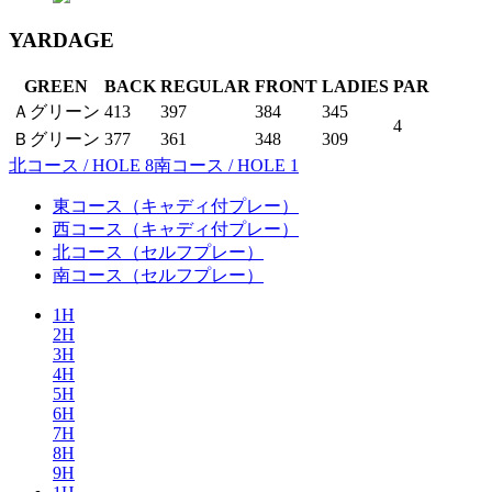
YARDAGE
GREEN
BACK
REGULAR
FRONT
LADIES
PAR
Ａグリーン
413
397
384
345
4
Ｂグリーン
377
361
348
309
北コース / HOLE 8
南コース / HOLE 1
東コース
（キャディ付プレー）
西コース
（キャディ付プレー）
北コース
（セルフプレー）
南コース
（セルフプレー）
1H
2H
3H
4H
5H
6H
7H
8H
9H